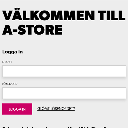
VÄLKOMMEN TILL
A-STORE
Logga In
E-POST
LÖSENORD
GLÖMT LÖSENORDET?
LOGGA IN