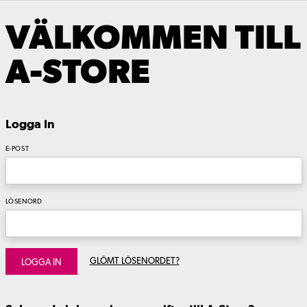
VÄLKOMMEN TILL
A-STORE
Logga In
E-POST
LÖSENORD
GLÖMT LÖSENORDET?
LOGGA IN