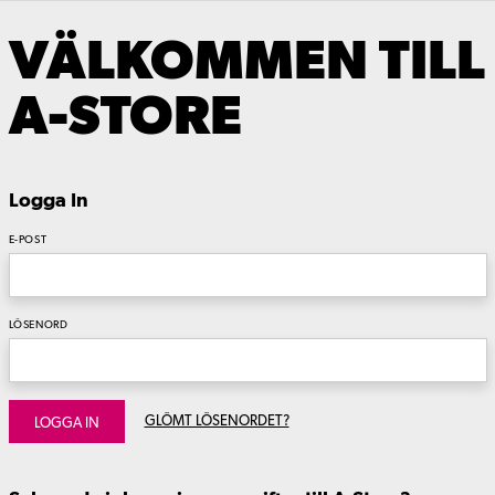
VÄLKOMMEN TILL
A-STORE
Logga In
E-POST
LÖSENORD
GLÖMT LÖSENORDET?
LOGGA IN