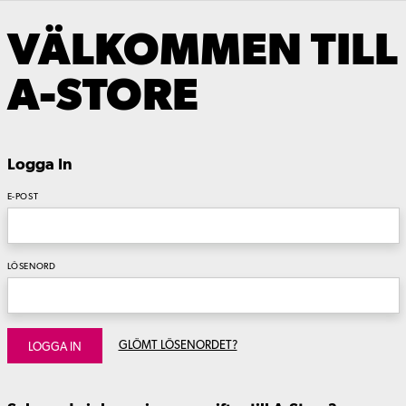
VÄLKOMMEN TILL
A-STORE
Logga In
E-POST
LÖSENORD
GLÖMT LÖSENORDET?
LOGGA IN