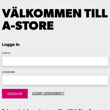
VÄLKOMMEN TILL
A-STORE
Logga In
E-POST
LÖSENORD
GLÖMT LÖSENORDET?
LOGGA IN