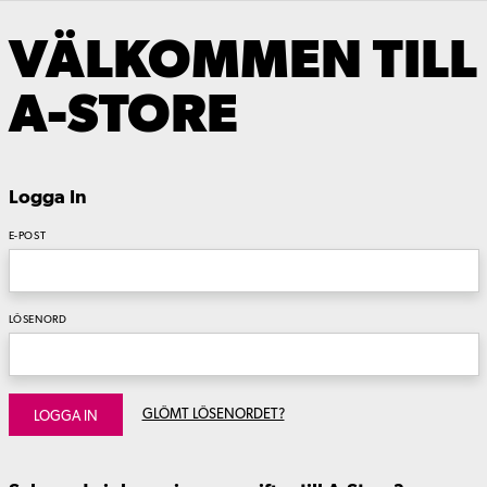
VÄLKOMMEN TILL
A-STORE
Logga In
E-POST
LÖSENORD
GLÖMT LÖSENORDET?
LOGGA IN