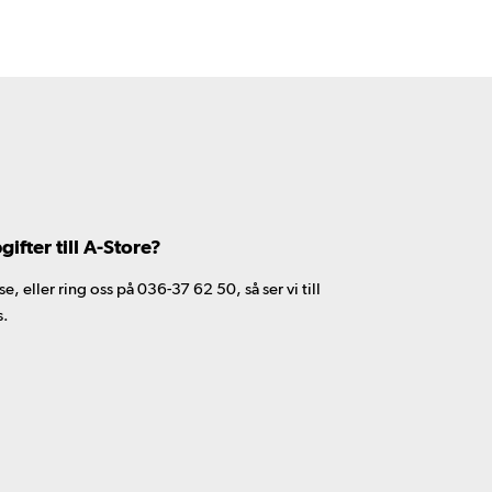
fter till A-Store?
 eller ring oss på 036-37 62 50, så ser vi till
s.