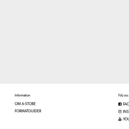
Information
Följ oss
OM A-STORE
FA
FORMATGUIDER
IN
YO