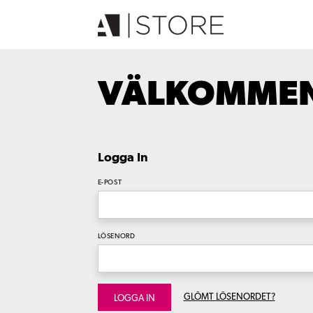
VÄLKOMMEN 
Logga In
E-POST
LÖSENORD
GLÖMT LÖSENORDET?
LOGGA IN