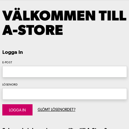
VÄLKOMMEN TILL
A-STORE
Logga In
E-POST
LÖSENORD
GLÖMT LÖSENORDET?
LOGGA IN