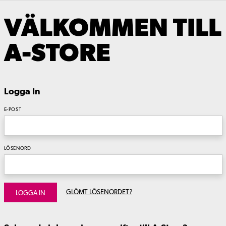
VÄLKOMMEN TILL
A-STORE
Logga In
E-POST
LÖSENORD
GLÖMT LÖSENORDET?
LOGGA IN