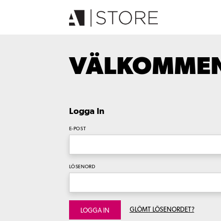
VÄLKOMMEN 
Logga In
E-POST
LÖSENORD
GLÖMT LÖSENORDET?
LOGGA IN