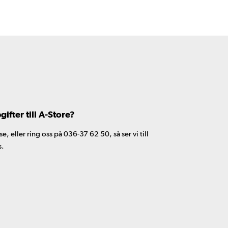
fter till A-Store?
 eller ring oss på 036-37 62 50, så ser vi till
s.