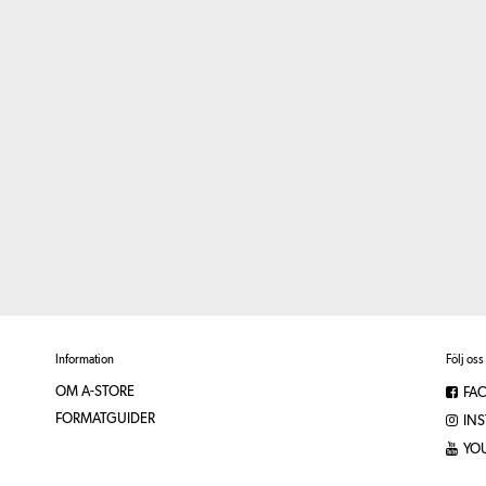
Information
Följ oss
OM A-STORE
FA
FORMATGUIDER
IN
YO