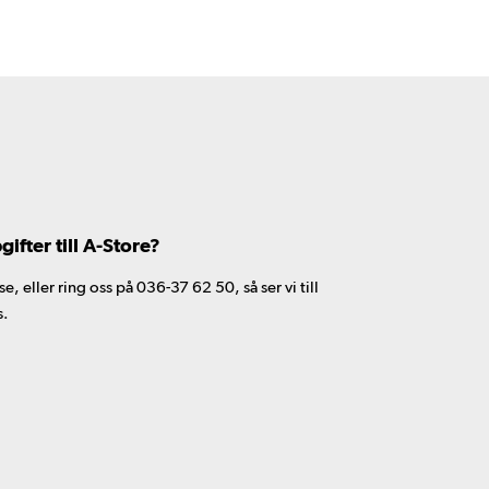
fter till A-Store?
 eller ring oss på 036-37 62 50, så ser vi till
s.