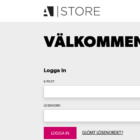
VÄLKOMMEN 
Logga In
E-POST
LÖSENORD
GLÖMT LÖSENORDET?
LOGGA IN