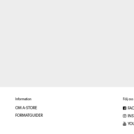
Information
Följ oss
OM A-STORE
FA
FORMATGUIDER
IN
YO