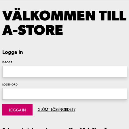
VÄLKOMMEN TILL
A-STORE
Logga In
E-POST
LÖSENORD
GLÖMT LÖSENORDET?
LOGGA IN