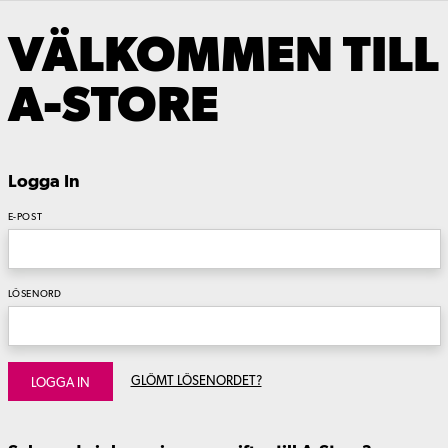
VÄLKOMMEN TILL
A-STORE
Logga In
E-POST
LÖSENORD
GLÖMT LÖSENORDET?
LOGGA IN