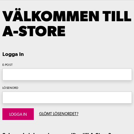
VÄLKOMMEN TILL
A-STORE
Logga In
E-POST
LÖSENORD
GLÖMT LÖSENORDET?
LOGGA IN