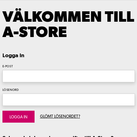
VÄLKOMMEN TILL
A-STORE
Logga In
E-POST
LÖSENORD
GLÖMT LÖSENORDET?
LOGGA IN