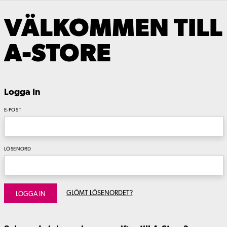
VÄLKOMMEN TILL
A-STORE
Logga In
E-POST
LÖSENORD
GLÖMT LÖSENORDET?
LOGGA IN