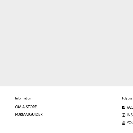
Information
Följ oss
OM A-STORE
FA
FORMATGUIDER
IN
YO