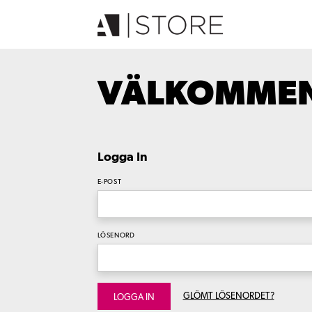
VÄLKOMMEN 
Logga In
E-POST
LÖSENORD
GLÖMT LÖSENORDET?
LOGGA IN