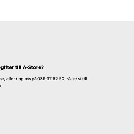
fter till A-Store?
 eller ring oss på 036-37 62 50, så ser vi till
s.