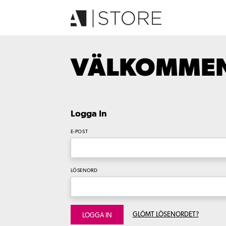
VÄLKOMMEN 
Logga In
E-POST
LÖSENORD
GLÖMT LÖSENORDET?
LOGGA IN