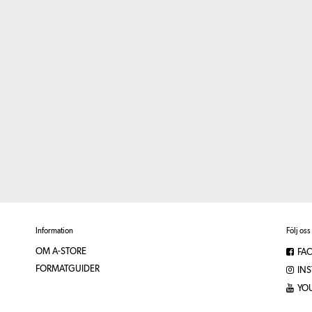
Information
Följ oss
OM A-STORE
FA
FORMATGUIDER
IN
YO