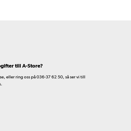
fter till A-Store?
 eller ring oss på 036-37 62 50, så ser vi till
s.