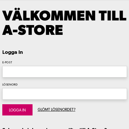
VÄLKOMMEN TILL
A-STORE
Logga In
E-POST
LÖSENORD
GLÖMT LÖSENORDET?
LOGGA IN