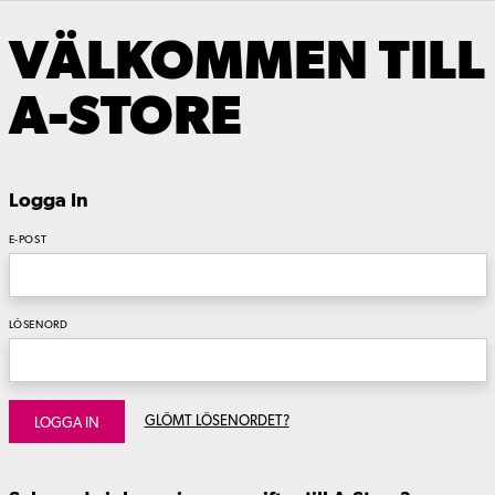
VÄLKOMMEN TILL
A-STORE
Logga In
E-POST
LÖSENORD
GLÖMT LÖSENORDET?
LOGGA IN