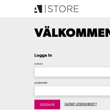
VÄLKOMMEN 
Logga In
E-POST
LÖSENORD
GLÖMT LÖSENORDET?
LOGGA IN