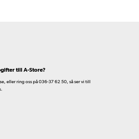
fter till A-Store?
 eller ring oss på 036-37 62 50, så ser vi till
s.