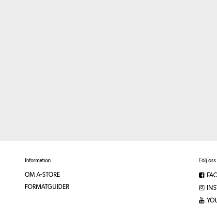
Information
Följ oss
OM A-STORE
FA
FORMATGUIDER
IN
YO