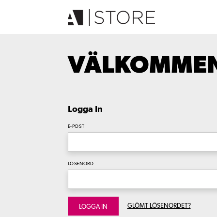
VÄLKOMMEN 
Logga In
E-POST
LÖSENORD
GLÖMT LÖSENORDET?
LOGGA IN