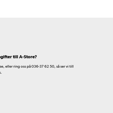
fter till A-Store?
 eller ring oss på 036-37 62 50, så ser vi till
s.