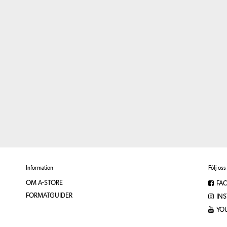
Information
Följ oss
OM A-STORE
FA
FORMATGUIDER
IN
YO