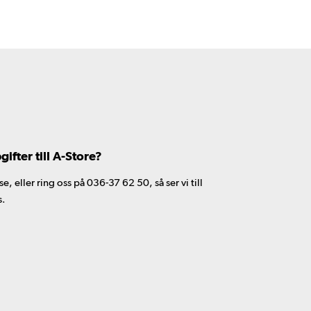
fter till A-Store?
 eller ring oss på 036-37 62 50, så ser vi till
s.