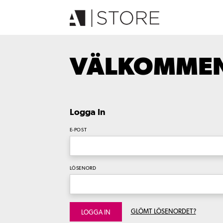
VÄLKOMMEN 
Logga In
E-POST
LÖSENORD
GLÖMT LÖSENORDET?
LOGGA IN