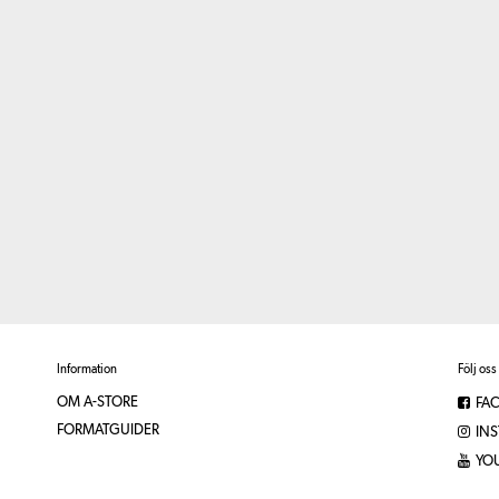
Information
Följ oss
OM A-STORE
FA
FORMATGUIDER
IN
YO