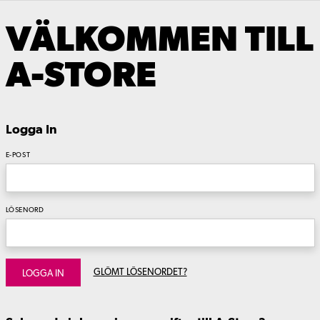
VÄLKOMMEN TILL
A-STORE
Logga In
E-POST
LÖSENORD
GLÖMT LÖSENORDET?
LOGGA IN