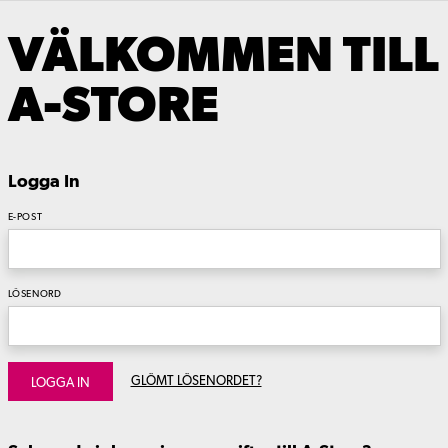
VÄLKOMMEN TILL
A-STORE
Logga In
E-POST
LÖSENORD
GLÖMT LÖSENORDET?
LOGGA IN