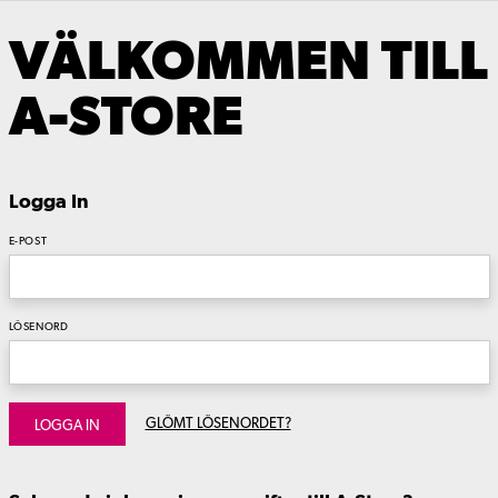
VÄLKOMMEN TILL
A-STORE
Logga In
E-POST
LÖSENORD
GLÖMT LÖSENORDET?
LOGGA IN