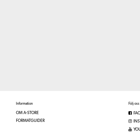
Information
Följ oss
OM A-STORE
FA
FORMATGUIDER
IN
YO