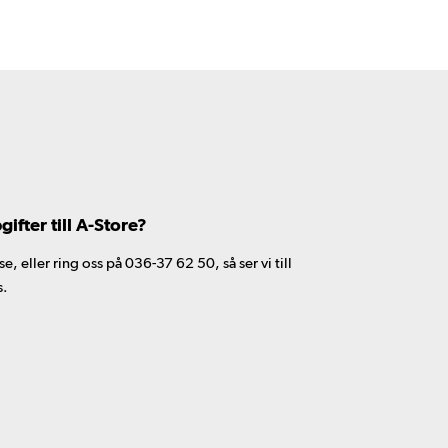
fter till A-Store?
 eller ring oss på 036-37 62 50, så ser vi till
s.