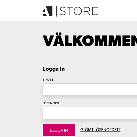
VÄLKOMMEN 
Logga In
E-POST
LÖSENORD
GLÖMT LÖSENORDET?
LOGGA IN