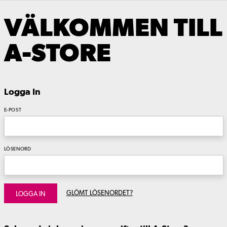
VÄLKOMMEN TILL
A-STORE
Logga In
E-POST
LÖSENORD
GLÖMT LÖSENORDET?
LOGGA IN