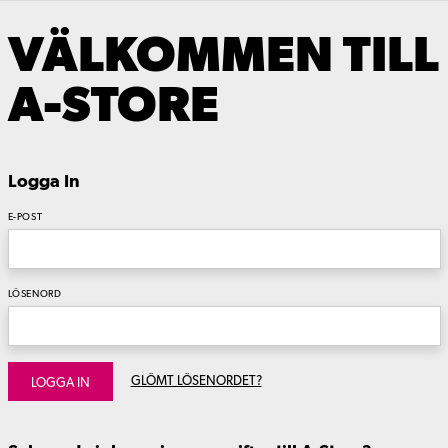
VÄLKOMMEN TILL
A-STORE
Logga In
E-POST
LÖSENORD
GLÖMT LÖSENORDET?
LOGGA IN