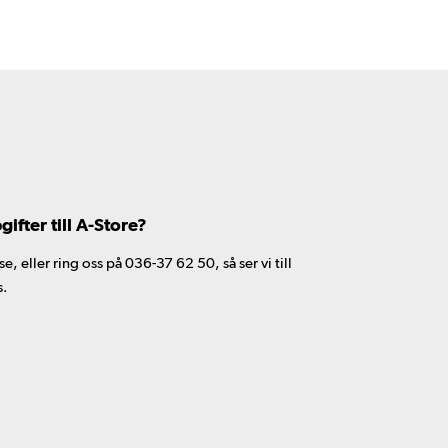
fter till A-Store?
 eller ring oss på 036-37 62 50, så ser vi till
s.