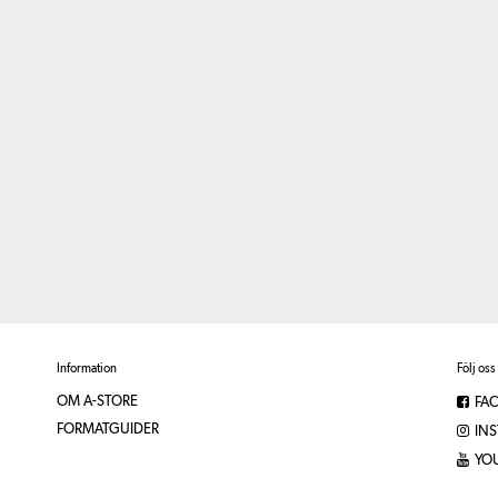
Information
Följ oss
OM A-STORE
FA
FORMATGUIDER
IN
YO