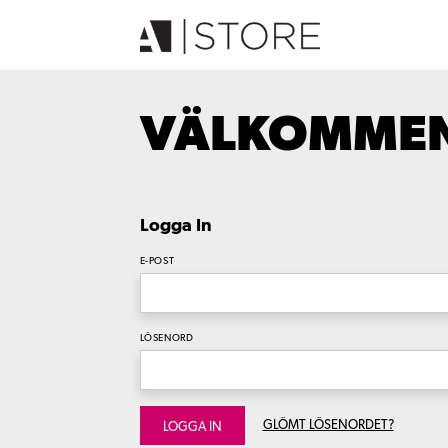
VÄLKOMMEN 
Logga In
E-POST
LÖSENORD
GLÖMT LÖSENORDET?
LOGGA IN