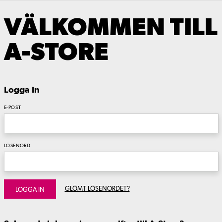
VÄLKOMMEN TILL
A-STORE
Logga In
E-POST
LÖSENORD
GLÖMT LÖSENORDET?
LOGGA IN