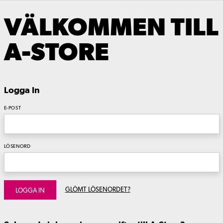
VÄLKOMMEN TILL
A-STORE
Logga In
E-POST
LÖSENORD
GLÖMT LÖSENORDET?
LOGGA IN