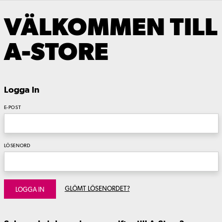
VÄLKOMMEN TILL
A-STORE
Logga In
E-POST
LÖSENORD
GLÖMT LÖSENORDET?
LOGGA IN