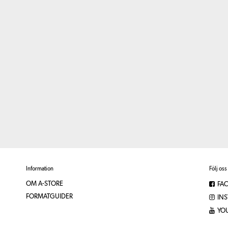
Information
Följ oss
OM A-STORE
FA
FORMATGUIDER
IN
YO