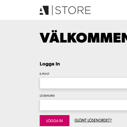
VÄLKOMMEN 
Logga In
E-POST
LÖSENORD
GLÖMT LÖSENORDET?
LOGGA IN