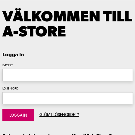
VÄLKOMMEN TILL
A-STORE
Logga In
E-POST
LÖSENORD
GLÖMT LÖSENORDET?
LOGGA IN