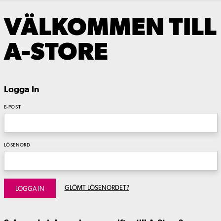
VÄLKOMMEN TILL
A-STORE
Logga In
E-POST
LÖSENORD
GLÖMT LÖSENORDET?
LOGGA IN