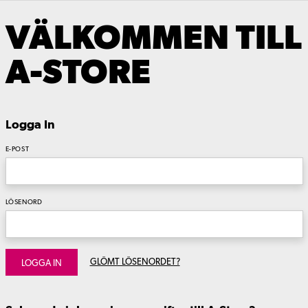
VÄLKOMMEN TILL
A-STORE
Logga In
E-POST
LÖSENORD
GLÖMT LÖSENORDET?
LOGGA IN