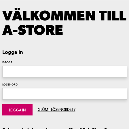
VÄLKOMMEN TILL
A-STORE
Logga In
E-POST
LÖSENORD
GLÖMT LÖSENORDET?
LOGGA IN