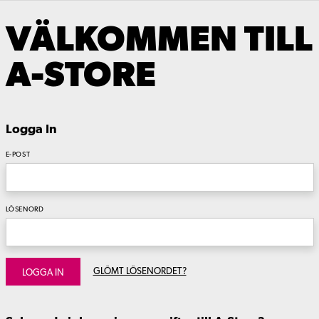
VÄLKOMMEN TILL
A-STORE
Logga In
E-POST
LÖSENORD
GLÖMT LÖSENORDET?
LOGGA IN