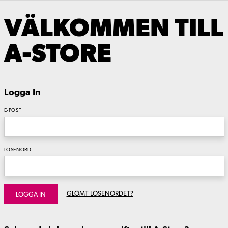
VÄLKOMMEN TILL
A-STORE
Logga In
E-POST
LÖSENORD
GLÖMT LÖSENORDET?
LOGGA IN