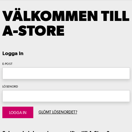
VÄLKOMMEN TILL
A-STORE
Logga In
E-POST
LÖSENORD
GLÖMT LÖSENORDET?
LOGGA IN