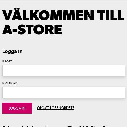
VÄLKOMMEN TILL
A-STORE
Logga In
E-POST
LÖSENORD
GLÖMT LÖSENORDET?
LOGGA IN