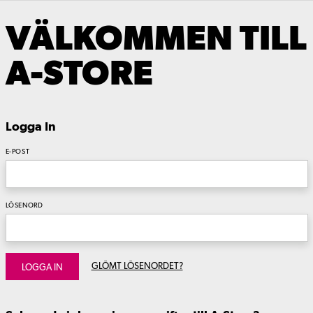
VÄLKOMMEN TILL
A-STORE
Logga In
E-POST
LÖSENORD
GLÖMT LÖSENORDET?
LOGGA IN