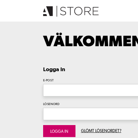
VÄLKOMMEN 
Logga In
E-POST
LÖSENORD
GLÖMT LÖSENORDET?
LOGGA IN