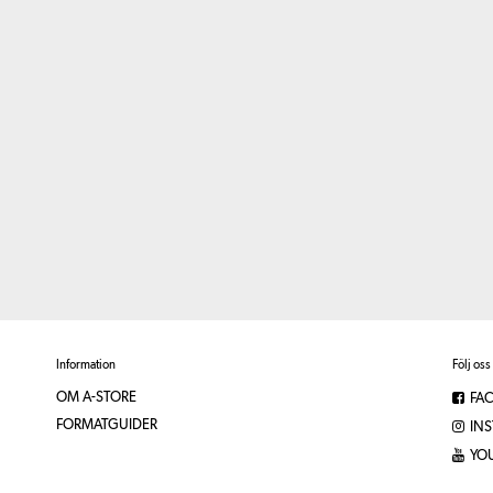
Information
Följ oss
OM A-STORE
FA
FORMATGUIDER
IN
YO