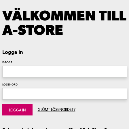
VÄLKOMMEN TILL
A-STORE
Logga In
E-POST
LÖSENORD
GLÖMT LÖSENORDET?
LOGGA IN