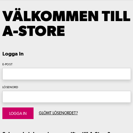
VÄLKOMMEN TILL
A-STORE
Logga In
E-POST
LÖSENORD
GLÖMT LÖSENORDET?
LOGGA IN