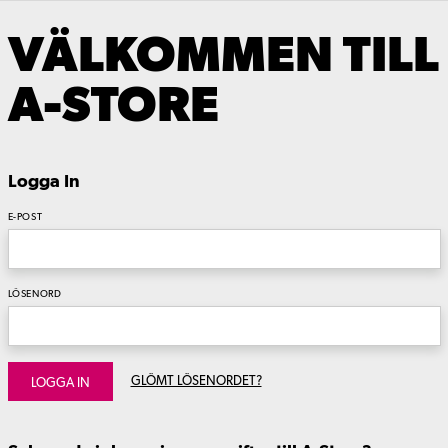
VÄLKOMMEN TILL
A-STORE
Logga In
E-POST
LÖSENORD
GLÖMT LÖSENORDET?
LOGGA IN