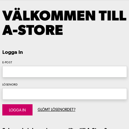
VÄLKOMMEN TILL
A-STORE
Logga In
E-POST
LÖSENORD
GLÖMT LÖSENORDET?
LOGGA IN