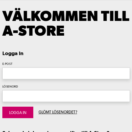
VÄLKOMMEN TILL
A-STORE
Logga In
E-POST
LÖSENORD
GLÖMT LÖSENORDET?
LOGGA IN