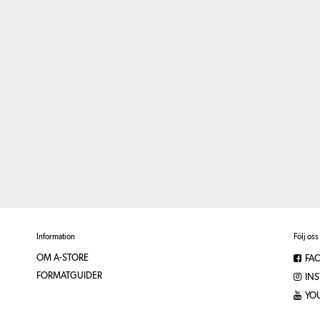
Information
Följ oss
OM A-STORE
FA
FORMATGUIDER
IN
YO