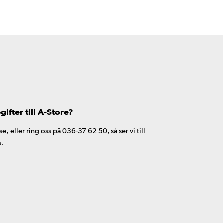
fter till A-Store?
 eller ring oss på 036-37 62 50, så ser vi till
s.