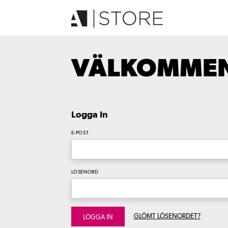
VÄLKOMMEN 
Logga In
E-POST
LÖSENORD
GLÖMT LÖSENORDET?
LOGGA IN